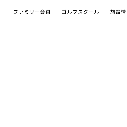
ファミリー会員
ゴルフスクール
施設情
[%title%]
HOME
|
さらしなゴルフクラブニュース
|
template.detail